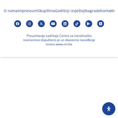
O nama
Impressum
Skupština
Godišnji izvještaj
Nagrade
Kontakti
Preuzimanje sadržaja Centra za istraživačko
novinarstvo dopušteno je uz obavezno navođenje
izvora www.cin.ba