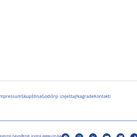
Impressum
Skupština
Godišnji izvještaj
Nagrade
Kontakti
bavezno navođenje izvora www.cin.ba