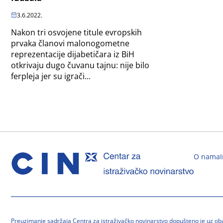
3.6.2022.
Nakon tri osvojene titule evropskih
prvaka članovi malonogometne
reprezentacije dijabetičara iz BiH
otkrivaju dugo čuvanu tajnu: nije bilo
ferpleja jer su igrači...
O nama
Preuzimanje sadržaja Centra za istraživačko novinarstvo dopušteno je uz o