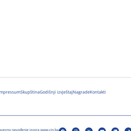
Impressum
Skupština
Godišnji izvještaj
Nagrade
Kontakti
bavezno navođenje izvora www.cin.ba