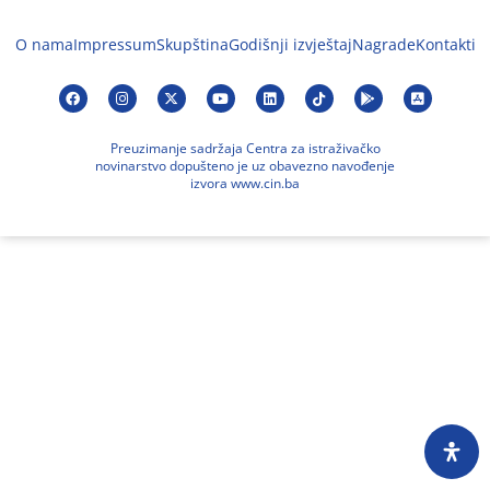
O nama
Impressum
Skupština
Godišnji izvještaj
Nagrade
Kontakti
Preuzimanje sadržaja Centra za istraživačko
novinarstvo dopušteno je uz obavezno navođenje
izvora www.cin.ba