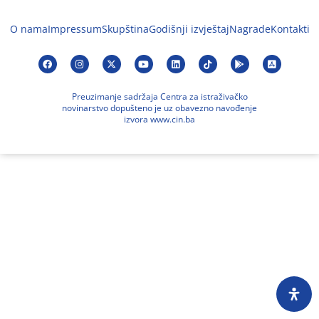
O nama
Impressum
Skupština
Godišnji izvještaj
Nagrade
Kontakti
Preuzimanje sadržaja Centra za istraživačko
novinarstvo dopušteno je uz obavezno navođenje
izvora www.cin.ba