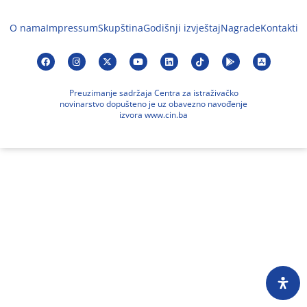
O nama
Impressum
Skupština
Godišnji izvještaj
Nagrade
Kontakti
Preuzimanje sadržaja Centra za istraživačko
novinarstvo dopušteno je uz obavezno navođenje
izvora www.cin.ba