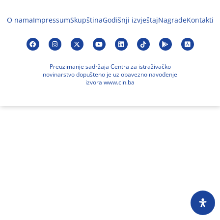
O nama
Impressum
Skupština
Godišnji izvještaj
Nagrade
Kontakti
Preuzimanje sadržaja Centra za istraživačko
novinarstvo dopušteno je uz obavezno navođenje
izvora www.cin.ba