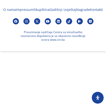
O nama
Impressum
Skupština
Godišnji izvještaj
Nagrade
Kontakti
Preuzimanje sadržaja Centra za istraživačko
novinarstvo dopušteno je uz obavezno navođenje
izvora www.cin.ba