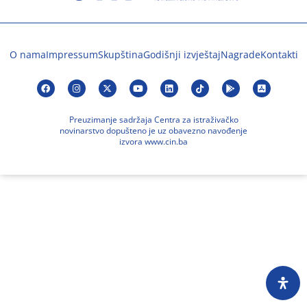
O nama
Impressum
Skupština
Godišnji izvještaj
Nagrade
Kontakti
Preuzimanje sadržaja Centra za istraživačko
novinarstvo dopušteno je uz obavezno navođenje
izvora www.cin.ba