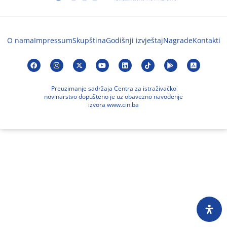
O nama
Impressum
Skupština
Godišnji izvještaj
Nagrade
Kontakti
Preuzimanje sadržaja Centra za istraživačko
novinarstvo dopušteno je uz obavezno navođenje
izvora www.cin.ba