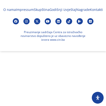
O nama
Impressum
Skupština
Godišnji izvještaj
Nagrade
Kontakti
Preuzimanje sadržaja Centra za istraživačko
novinarstvo dopušteno je uz obavezno navođenje
izvora www.cin.ba