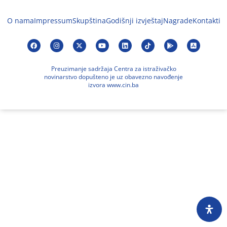
O nama
Impressum
Skupština
Godišnji izvještaj
Nagrade
Kontakti
Preuzimanje sadržaja Centra za istraživačko
novinarstvo dopušteno je uz obavezno navođenje
izvora www.cin.ba