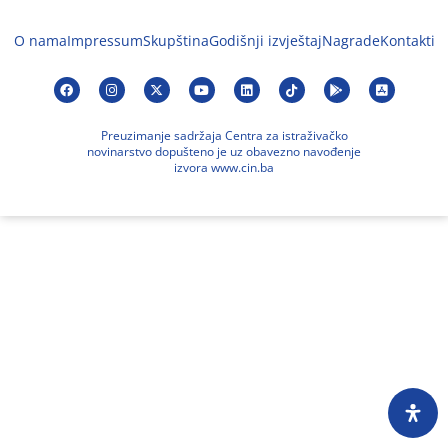
O nama
Impressum
Skupština
Godišnji izvještaj
Nagrade
Kontakti
Preuzimanje sadržaja Centra za istraživačko
novinarstvo dopušteno je uz obavezno navođenje
izvora www.cin.ba