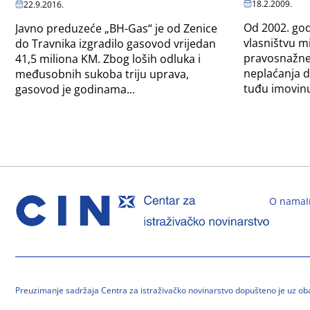
18.2.2009.
22.9.2016.
Od 2002. god
Javno preduzeće „BH-Gas“ je od Zenice
vlasništvu mi
do Travnika izgradilo gasovod vrijedan
pravosnažne
41,5 miliona KM. Zbog loših odluka i
neplaćanja d
međusobnih sukoba triju uprava,
tuđu imovinu.
gasovod je godinama...
O nama
Preuzimanje sadržaja Centra za istraživačko novinarstvo dopušteno je uz o