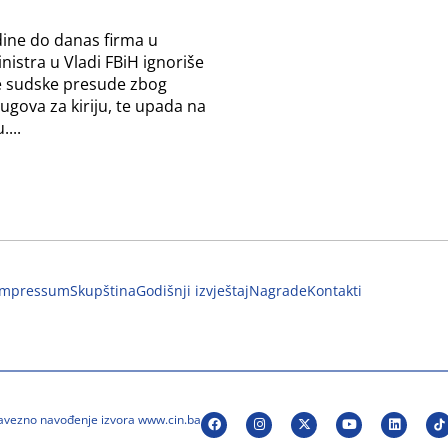
ine do danas firma u
nistra u Vladi FBiH ignoriše
 sudske presude zbog
ugova za kiriju, te upada na
...
Impressum
Skupština
Godišnji izvještaj
Nagrade
Kontakti
bavezno navođenje izvora www.cin.ba