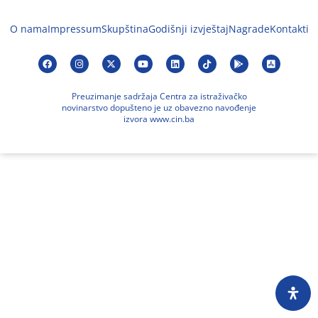
O nama
Impressum
Skupština
Godišnji izvještaj
Nagrade
Kontakti
Preuzimanje sadržaja Centra za istraživačko
novinarstvo dopušteno je uz obavezno navođenje
izvora www.cin.ba