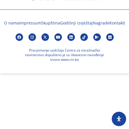
O nama
Impressum
Skupština
Godišnji izvještaj
Nagrade
Kontakti
Preuzimanje sadržaja Centra za istraživačko
novinarstvo dopušteno je uz obavezno navođenje
izvora www.cin.ba