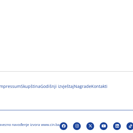
Impressum
Skupština
Godišnji izvještaj
Nagrade
Kontakti
bavezno navođenje izvora www.cin.ba