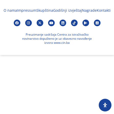
O nama
Impressum
Skupština
Godišnji izvještaj
Nagrade
Kontakti
Preuzimanje sadržaja Centra za istraživačko
novinarstvo dopušteno je uz obavezno navođenje
izvora www.cin.ba