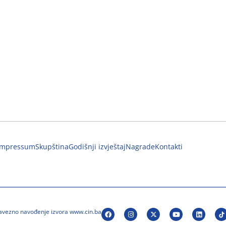
Impressum
Skupština
Godišnji izvještaj
Nagrade
Kontakti
bavezno navođenje izvora www.cin.ba