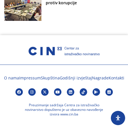
protiv korupcije
O nama
Impressum
Skupština
Godišnji izvještaj
Nagrade
Kontakti
Preuzimanje sadržaja Centra za istraživačko
novinarstvo dopušteno je uz obavezno navođenje
izvora www.cin.ba