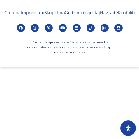
O nama
Impressum
Skupština
Godišnji izvještaj
Nagrade
Kontakti
Preuzimanje sadržaja Centra za istraživačko
novinarstvo dopušteno je uz obavezno navođenje
izvora www.cin.ba