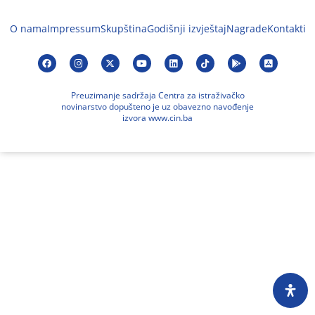
O nama
Impressum
Skupština
Godišnji izvještaj
Nagrade
Kontakti
Preuzimanje sadržaja Centra za istraživačko
novinarstvo dopušteno je uz obavezno navođenje
izvora www.cin.ba