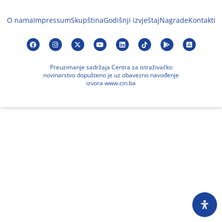
O nama
Impressum
Skupština
Godišnji izvještaj
Nagrade
Kontakti
Preuzimanje sadržaja Centra za istraživačko
novinarstvo dopušteno je uz obavezno navođenje
izvora www.cin.ba