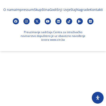
O nama
Impressum
Skupština
Godišnji izvještaj
Nagrade
Kontakti
Preuzimanje sadržaja Centra za istraživačko
novinarstvo dopušteno je uz obavezno navođenje
izvora www.cin.ba