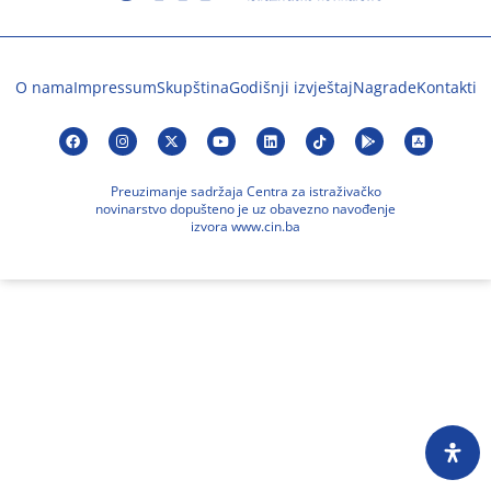
O nama
Impressum
Skupština
Godišnji izvještaj
Nagrade
Kontakti
Preuzimanje sadržaja Centra za istraživačko
novinarstvo dopušteno je uz obavezno navođenje
izvora www.cin.ba