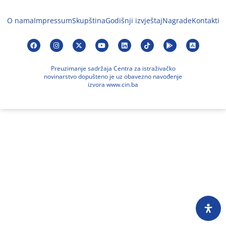
O nama
Impressum
Skupština
Godišnji izvještaj
Nagrade
Kontakti
Preuzimanje sadržaja Centra za istraživačko
novinarstvo dopušteno je uz obavezno navođenje
izvora www.cin.ba