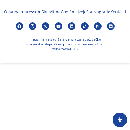
O nama
Impressum
Skupština
Godišnji izvještaj
Nagrade
Kontakti
Preuzimanje sadržaja Centra za istraživačko
novinarstvo dopušteno je uz obavezno navođenje
izvora www.cin.ba