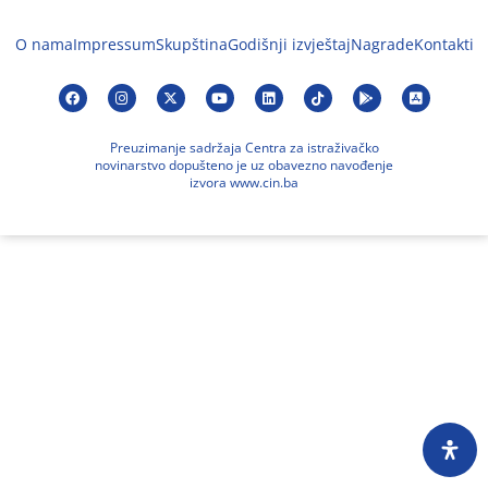
O nama
Impressum
Skupština
Godišnji izvještaj
Nagrade
Kontakti
Preuzimanje sadržaja Centra za istraživačko
novinarstvo dopušteno je uz obavezno navođenje
izvora www.cin.ba