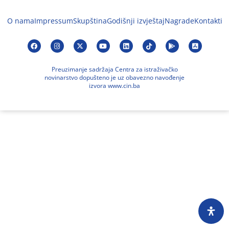
O nama
Impressum
Skupština
Godišnji izvještaj
Nagrade
Kontakti
Preuzimanje sadržaja Centra za istraživačko
novinarstvo dopušteno je uz obavezno navođenje
izvora www.cin.ba