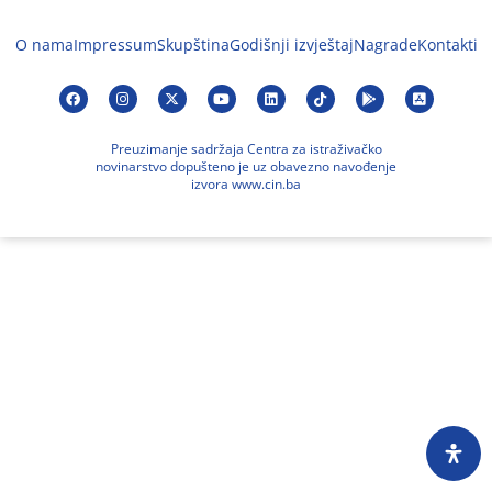
O nama
Impressum
Skupština
Godišnji izvještaj
Nagrade
Kontakti
Preuzimanje sadržaja Centra za istraživačko
novinarstvo dopušteno je uz obavezno navođenje
izvora www.cin.ba