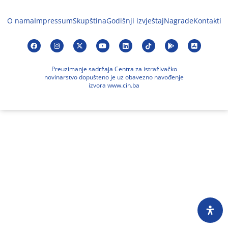
O nama
Impressum
Skupština
Godišnji izvještaj
Nagrade
Kontakti
Preuzimanje sadržaja Centra za istraživačko
novinarstvo dopušteno je uz obavezno navođenje
izvora www.cin.ba