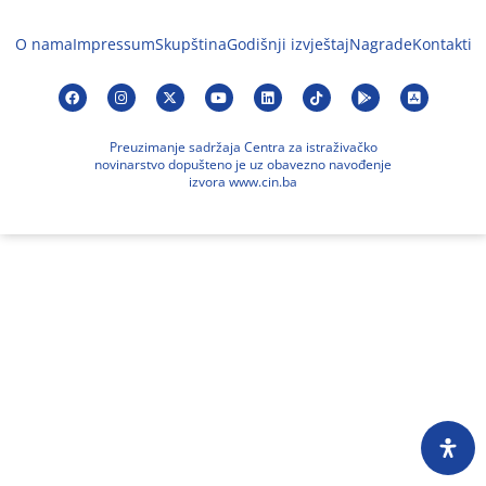
O nama
Impressum
Skupština
Godišnji izvještaj
Nagrade
Kontakti
Preuzimanje sadržaja Centra za istraživačko
novinarstvo dopušteno je uz obavezno navođenje
izvora www.cin.ba