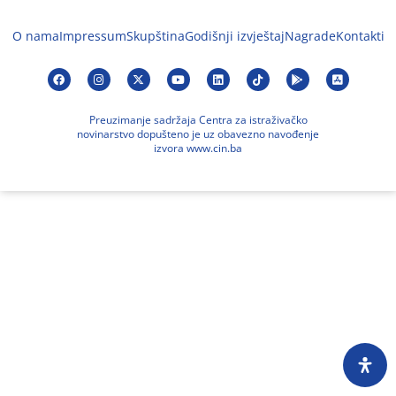
O nama
Impressum
Skupština
Godišnji izvještaj
Nagrade
Kontakti
Preuzimanje sadržaja Centra za istraživačko
novinarstvo dopušteno je uz obavezno navođenje
izvora www.cin.ba