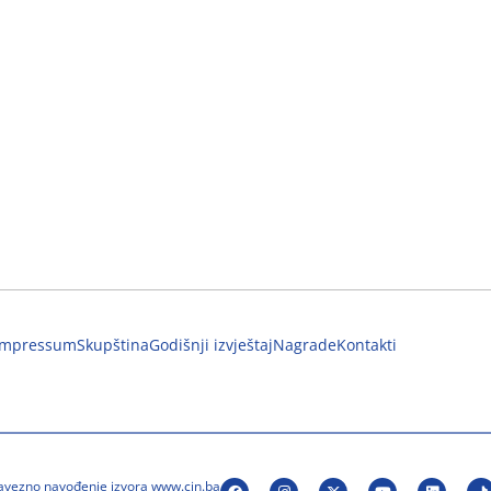
Impressum
Skupština
Godišnji izvještaj
Nagrade
Kontakti
bavezno navođenje izvora www.cin.ba