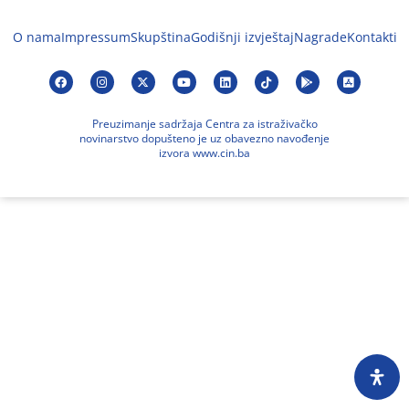
O nama
Impressum
Skupština
Godišnji izvještaj
Nagrade
Kontakti
Preuzimanje sadržaja Centra za istraživačko
novinarstvo dopušteno je uz obavezno navođenje
izvora www.cin.ba