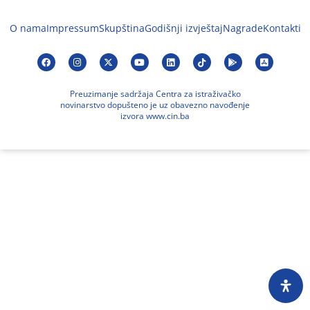
O nama
Impressum
Skupština
Godišnji izvještaj
Nagrade
Kontakti
Preuzimanje sadržaja Centra za istraživačko
novinarstvo dopušteno je uz obavezno navođenje
izvora www.cin.ba