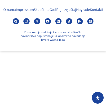
O nama
Impressum
Skupština
Godišnji izvještaj
Nagrade
Kontakti
Preuzimanje sadržaja Centra za istraživačko
novinarstvo dopušteno je uz obavezno navođenje
izvora www.cin.ba