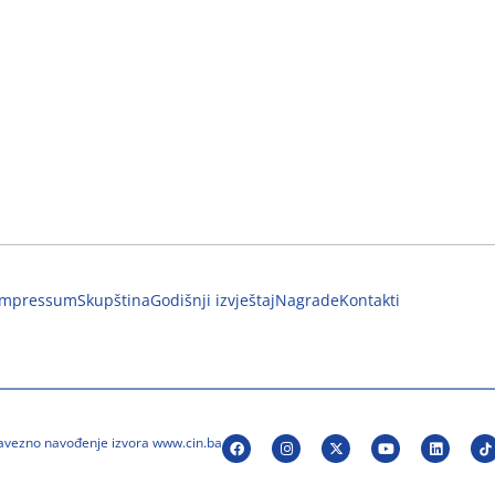
Impressum
Skupština
Godišnji izvještaj
Nagrade
Kontakti
bavezno navođenje izvora www.cin.ba