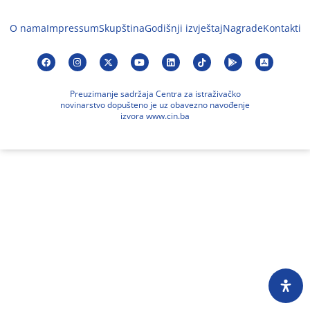
O nama
Impressum
Skupština
Godišnji izvještaj
Nagrade
Kontakti
Preuzimanje sadržaja Centra za istraživačko
novinarstvo dopušteno je uz obavezno navođenje
izvora www.cin.ba