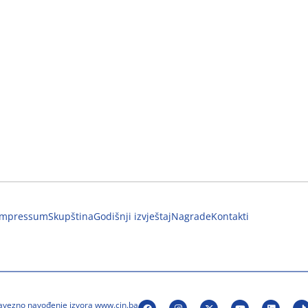
Impressum
Skupština
Godišnji izvještaj
Nagrade
Kontakti
bavezno navođenje izvora www.cin.ba