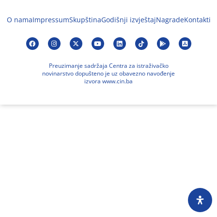
O nama
Impressum
Skupština
Godišnji izvještaj
Nagrade
Kontakti
Preuzimanje sadržaja Centra za istraživačko
novinarstvo dopušteno je uz obavezno navođenje
izvora www.cin.ba