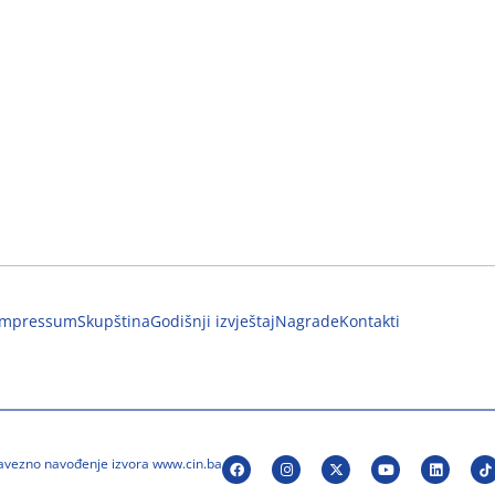
Impressum
Skupština
Godišnji izvještaj
Nagrade
Kontakti
bavezno navođenje izvora www.cin.ba