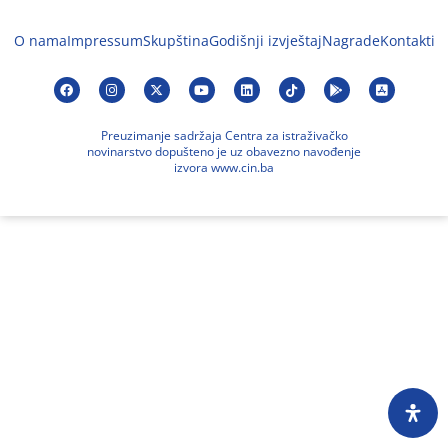
O nama
Impressum
Skupština
Godišnji izvještaj
Nagrade
Kontakti
Preuzimanje sadržaja Centra za istraživačko
novinarstvo dopušteno je uz obavezno navođenje
izvora www.cin.ba