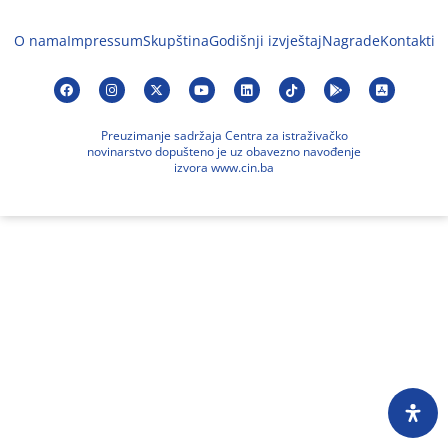
O nama
Impressum
Skupština
Godišnji izvještaj
Nagrade
Kontakti
Preuzimanje sadržaja Centra za istraživačko
novinarstvo dopušteno je uz obavezno navođenje
izvora www.cin.ba