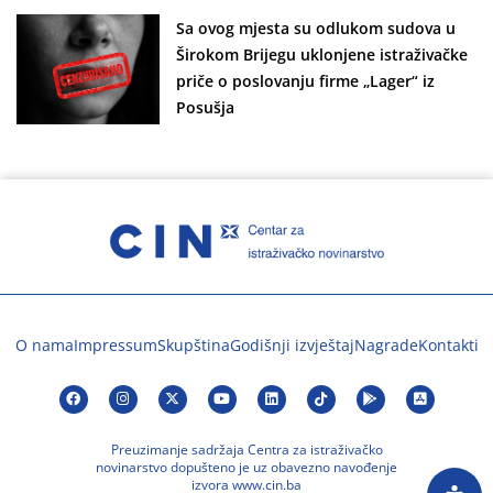
Sa ovog mjesta su odlukom sudova u
Širokom Brijegu uklonjene istraživačke
priče o poslovanju firme „Lager“ iz
Posušja
O nama
Impressum
Skupština
Godišnji izvještaj
Nagrade
Kontakti
Preuzimanje sadržaja Centra za istraživačko
novinarstvo dopušteno je uz obavezno navođenje
izvora www.cin.ba