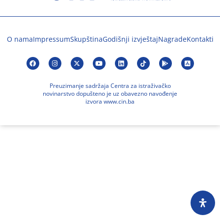
O nama
Impressum
Skupština
Godišnji izvještaj
Nagrade
Kontakti
Preuzimanje sadržaja Centra za istraživačko
novinarstvo dopušteno je uz obavezno navođenje
izvora www.cin.ba