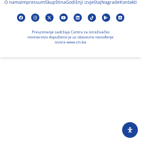
O nama
Impressum
Skupština
Godišnji izvještaj
Nagrade
Kontakti
Preuzimanje sadržaja Centra za istraživačko
novinarstvo dopušteno je uz obavezno navođenje
izvora www.cin.ba