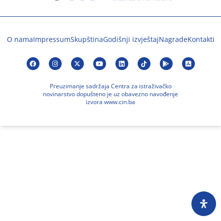
O nama
Impressum
Skupština
Godišnji izvještaj
Nagrade
Kontakti
Preuzimanje sadržaja Centra za istraživačko
novinarstvo dopušteno je uz obavezno navođenje
izvora www.cin.ba