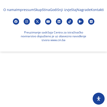
O nama
Impressum
Skupština
Godišnji izvještaj
Nagrade
Kontakti
Preuzimanje sadržaja Centra za istraživačko
novinarstvo dopušteno je uz obavezno navođenje
izvora www.cin.ba