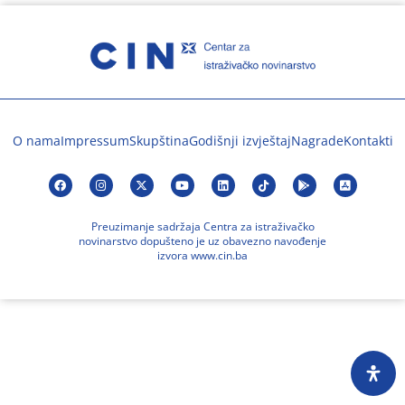
O nama
Impressum
Skupština
Godišnji izvještaj
Nagrade
Kontakti
Preuzimanje sadržaja Centra za istraživačko
novinarstvo dopušteno je uz obavezno navođenje
izvora www.cin.ba